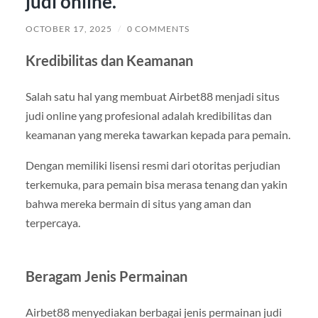
judi online.
OCTOBER 17, 2025
/
0 COMMENTS
Kredibilitas dan Keamanan
Salah satu hal yang membuat Airbet88 menjadi situs
judi online yang profesional adalah kredibilitas dan
keamanan yang mereka tawarkan kepada para pemain.
Dengan memiliki lisensi resmi dari otoritas perjudian
terkemuka, para pemain bisa merasa tenang dan yakin
bahwa mereka bermain di situs yang aman dan
terpercaya.
Beragam Jenis Permainan
Airbet88 menyediakan berbagai jenis permainan judi