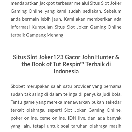
mendapatkan jackpot terbesar melalui Situs Slot Joker
Gaming Online yang kami sudah sediakan. Sebelum
anda bermain lebih jauh, Kami akan memberikan ada
informasi Kumpulan Situs Slot Joker Gaming Online
terbaik Gampang Menang
Situs Slot Joker123 Gacor John Hunter &
the Book of Tut Respin™ Terbaik di
Indonesia
Sbobet merupakan salah satu provider yang bernama
sudah tak asing di dalam telinga di penyuka judi bola.
Tentu game yang mereka menawarkan bukan sekedar
terkait olahraga, seperti Slot Joker Gaming Online,
poker online, ceme online, IDN live, dan ada banyak
yang lain, tetapi untuk soal taruhan olahraga masih