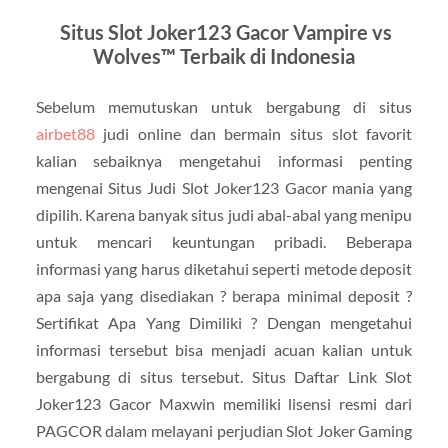
Situs Slot Joker123 Gacor Vampire vs
Wolves™ Terbaik di Indonesia
Sebelum memutuskan untuk bergabung di situs
airbet88
judi online dan bermain situs slot favorit
kalian sebaiknya mengetahui informasi penting
mengenai Situs Judi Slot Joker123 Gacor mania yang
dipilih. Karena banyak situs judi abal-abal yang menipu
untuk mencari keuntungan pribadi. Beberapa
informasi yang harus diketahui seperti metode deposit
apa saja yang disediakan ? berapa minimal deposit ?
Sertifikat Apa Yang Dimiliki ? Dengan mengetahui
informasi tersebut bisa menjadi acuan kalian untuk
bergabung di situs tersebut. Situs Daftar Link Slot
Joker123 Gacor Maxwin memiliki lisensi resmi dari
PAGCOR dalam melayani perjudian Slot Joker Gaming