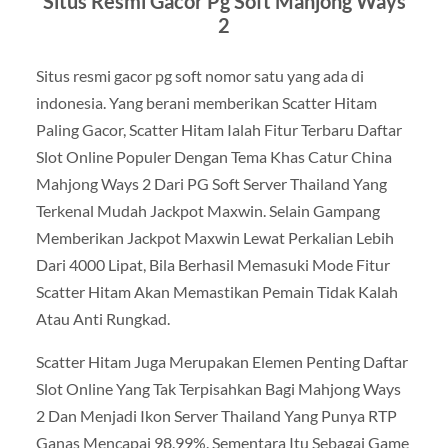
Situs Resmi Gacor Pg Soft Mahjong Ways
2
Situs resmi gacor pg soft nomor satu yang ada di
indonesia. Yang berani memberikan Scatter Hitam
Paling Gacor, Scatter Hitam Ialah Fitur Terbaru Daftar
Slot Online Populer Dengan Tema Khas Catur China
Mahjong Ways 2 Dari PG Soft Server Thailand Yang
Terkenal Mudah Jackpot Maxwin. Selain Gampang
Memberikan Jackpot Maxwin Lewat Perkalian Lebih
Dari 4000 Lipat, Bila Berhasil Memasuki Mode Fitur
Scatter Hitam Akan Memastikan Pemain Tidak Kalah
Atau Anti Rungkad.
Scatter Hitam Juga Merupakan Elemen Penting Daftar
Slot Online Yang Tak Terpisahkan Bagi Mahjong Ways
2 Dan Menjadi Ikon Server Thailand Yang Punya RTP
Ganas Mencapai 98.99%. Sementara Itu Sebagai Game