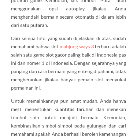
putaran game. Kemudian, klik tombol “Putar” atau
menggunakan opsi autoplay jikalau Anda
menghendaki bermain secara otomatis di dalam lebih
dari satu putaran.
Dari semua Info yang sudah dijelaskan di atas, sudah
memahami bahwa slot
mahjong ways 3
terbaru adalah
salah satu game slot gacor paling baik di Indonesia pas
ini dan nomer 1 di Indonesia. Dengan sejarahnya yang
panjang dan cara bermain yang enteng dipahami, tidak
mengherankan jikalau banyak pemain slot menyukai
permainan ini.
Untuk memainkannya pun amat mudah, Anda hanya
mesti menentukan kuantitas taruhan dan menekan
tombol spin untuk menjadi bermain. Kemudian,
kombinasikan simbol-simbol pada gulungan dan cari
memahami apakah Anda berhasil beroleh kemenangan