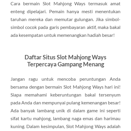
Cara bermain Slot Mahjong Ways termasuk amat
enteng dipelajari. Pemain hanya mesti menentukan
taruhan mereka dan memutar gulungan. Jika simbol-
simbol cocok pada garis pembayaran aktif, maka bakal
ada kesempatan untuk memenangkan hadiah besar!
Daftar Situs Slot Mahjong Ways
Terpercaya Gampang Menang
Jangan ragu untuk mencoba peruntungan Anda
bersama dengan bermain Slot Mahjong Ways hari ini!
Siapa memahami keberuntungan bakal tersenyum
pada Anda dan mempunyai pulang kemenangan besar!
Ada banyak lambang unik di dalam game ini seperti
sifat kartu mahjong, lambang naga emas dan harimau
kuning. Dalam kesimpulan, Slot Mahjong Ways adalah