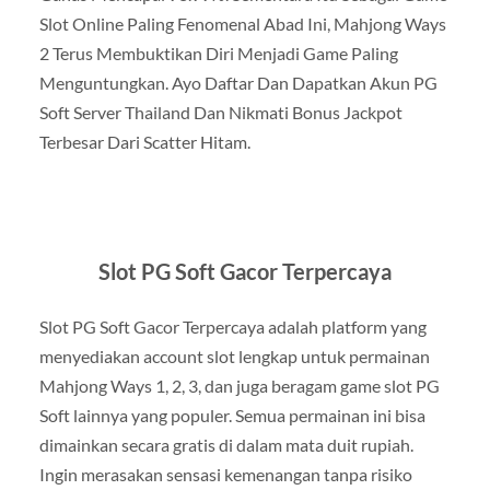
Slot Online Paling Fenomenal Abad Ini, Mahjong Ways
2 Terus Membuktikan Diri Menjadi Game Paling
Menguntungkan. Ayo Daftar Dan Dapatkan Akun PG
Soft Server Thailand Dan Nikmati Bonus Jackpot
Terbesar Dari Scatter Hitam.
Slot PG Soft Gacor Terpercaya
Slot PG Soft Gacor Terpercaya adalah platform yang
menyediakan account slot lengkap untuk permainan
Mahjong Ways 1, 2, 3, dan juga beragam game slot PG
Soft lainnya yang populer. Semua permainan ini bisa
dimainkan secara gratis di dalam mata duit rupiah.
Ingin merasakan sensasi kemenangan tanpa risiko