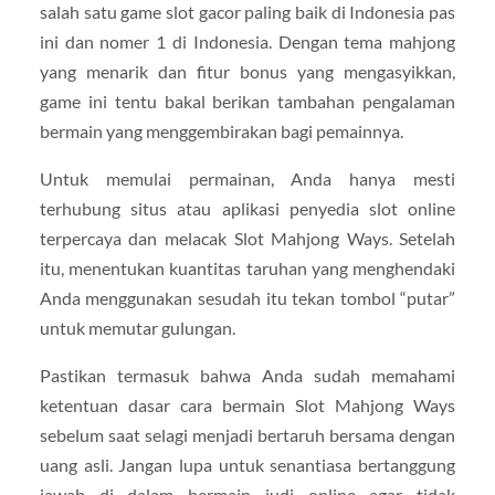
salah satu game slot gacor paling baik di Indonesia pas
ini dan nomer 1 di Indonesia. Dengan tema mahjong
yang menarik dan fitur bonus yang mengasyikkan,
game ini tentu bakal berikan tambahan pengalaman
bermain yang menggembirakan bagi pemainnya.
Untuk memulai permainan, Anda hanya mesti
terhubung situs atau aplikasi penyedia slot online
terpercaya dan melacak Slot Mahjong Ways. Setelah
itu, menentukan kuantitas taruhan yang menghendaki
Anda menggunakan sesudah itu tekan tombol “putar”
untuk memutar gulungan.
Pastikan termasuk bahwa Anda sudah memahami
ketentuan dasar cara bermain Slot Mahjong Ways
sebelum saat selagi menjadi bertaruh bersama dengan
uang asli. Jangan lupa untuk senantiasa bertanggung
jawab di dalam bermain judi online agar tidak