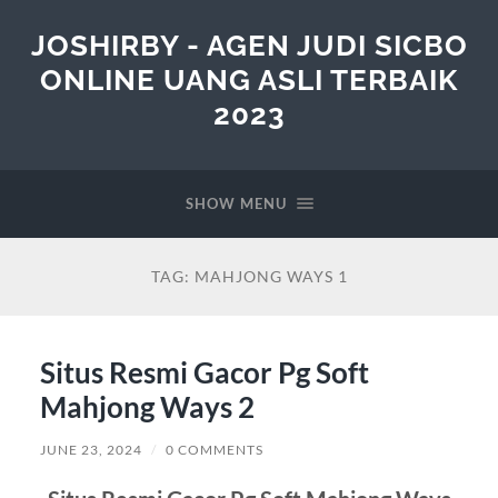
JOSHIRBY - AGEN JUDI SICBO
ONLINE UANG ASLI TERBAIK
2023
SHOW MENU
TAG:
MAHJONG WAYS 1
Situs Resmi Gacor Pg Soft
Mahjong Ways 2
JUNE 23, 2024
/
0 COMMENTS