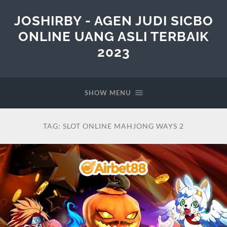
JOSHIRBY - AGEN JUDI SICBO
ONLINE UANG ASLI TERBAIK
2023
SHOW MENU
TAG:
SLOT ONLINE MAHJONG WAYS 2