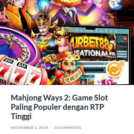
Mahjong Ways 2: Game Slot
Paling Populer dengan RTP
Tinggi
NOVEMBER 2, 2025
/
0 COMMENTS