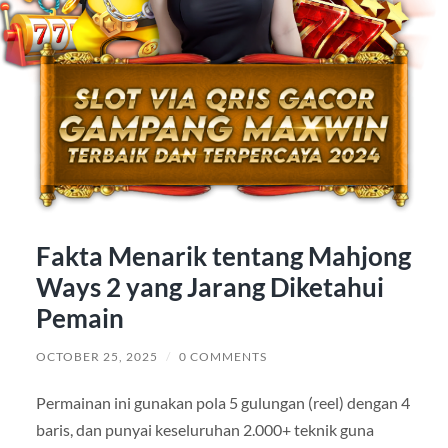
Fakta Menarik tentang Mahjong
Ways 2 yang Jarang Diketahui
Pemain
OCTOBER 25, 2025
/
0 COMMENTS
Permainan ini gunakan pola 5 gulungan (reel) dengan 4
baris, dan punyai keseluruhan 2.000+ teknik guna