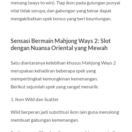
menang (ways to win). Tiap ikon pada gulungan punyai
nilai tidak serupa, dan gabungan yang benar dapat
mengakibatkan spek bonus yang beri keuntungan.
Sensasi Bermain Mahjong Ways 2: Slot
dengan Nuansa Oriental yang Mewah
Satu diantaranya kelebihan khusus Mahjong Ways 2
merupakan kehadiran beberapa spek yang
mempertingkat kemungkinan kemenangan.
Berikut sejumlah spek yang sangat menarik:
1. Ikon Wild dan Scatter
Wild berperan jadi substitusi ikon lain guna menolong
membuat gabungan kemenangan.