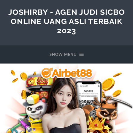
JOSHIRBY - AGEN JUDI SICBO
ONLINE UANG ASLI TERBAIK
2023
SHOW MENU