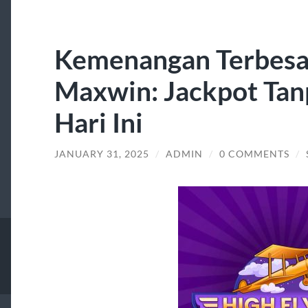
Kemenangan Terbesar
Maxwin: Jackpot Tan
Hari Ini
JANUARY 31, 2025
/
ADMIN
/
0 COMMENTS
/