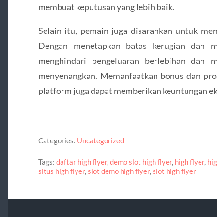
membuat keputusan yang lebih baik.
Selain itu, pemain juga disarankan untuk me
Dengan menetapkan batas kerugian dan m
menghindari pengeluaran berlebihan dan 
menyenangkan. Memanfaatkan bonus dan prom
platform juga dapat memberikan keuntungan ek
Categories:
Uncategorized
Tags:
daftar high flyer
,
demo slot high flyer
,
high flyer
,
hig
situs high flyer
,
slot demo high flyer
,
slot high flyer