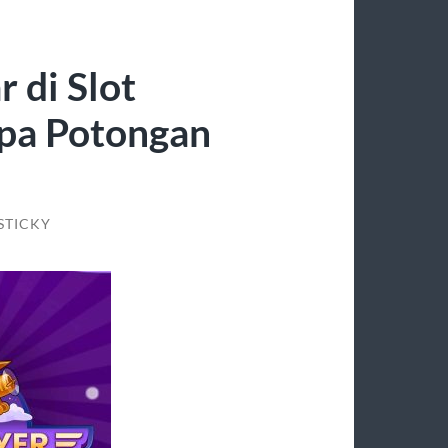
 di Slot
pa Potongan
STICKY