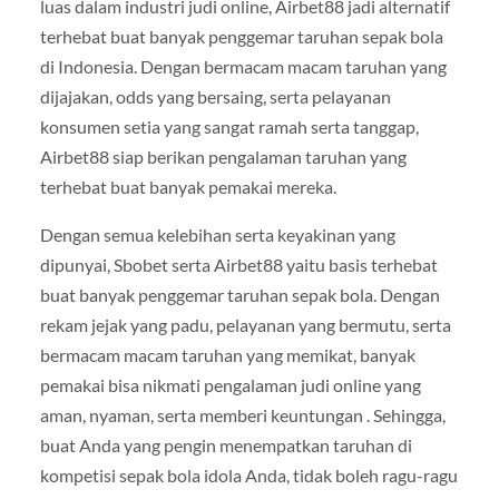
luas dalam industri judi online, Airbet88 jadi alternatif
terhebat buat banyak penggemar taruhan sepak bola
di Indonesia. Dengan bermacam macam taruhan yang
dijajakan, odds yang bersaing, serta pelayanan
konsumen setia yang sangat ramah serta tanggap,
Airbet88 siap berikan pengalaman taruhan yang
terhebat buat banyak pemakai mereka.
Dengan semua kelebihan serta keyakinan yang
dipunyai, Sbobet serta Airbet88 yaitu basis terhebat
buat banyak penggemar taruhan sepak bola. Dengan
rekam jejak yang padu, pelayanan yang bermutu, serta
bermacam macam taruhan yang memikat, banyak
pemakai bisa nikmati pengalaman judi online yang
aman, nyaman, serta memberi keuntungan . Sehingga,
buat Anda yang pengin menempatkan taruhan di
kompetisi sepak bola idola Anda, tidak boleh ragu-ragu