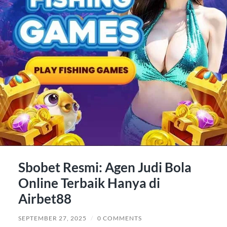
Sbobet Resmi: Agen Judi Bola
Online Terbaik Hanya di
Airbet88
SEPTEMBER 27, 2025
/
0 COMMENTS