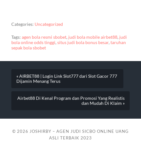
Categories:
Uncategorized
Tags:
agen bola resmi sbobet
,
judi bola mobile airbet88
,
judi
bola online odds tinggi
,
situs judi bola bonus besar
,
taruhan
sepak bola sbobet
« AIRBET88 | Login Link Slot777 dari Slot Gacor 777
Dijamin Menang Terus
Airbet88 Di Kenal Program dan Promosi Yang Realistis
dan Mudah Di Klaim »
© 2026
JOSHIRBY – AGEN JUDI SICBO ONLINE UANG
ASLI TERBAIK 2023