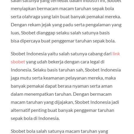
salah satunya yang terhebat dalam industri ini, Sbobet
menyiapkan bermacam macam taruhan sepak bola
serta olahraga yang lain buat banyak pemakai mereka.
Dengan rekam jejak yang padu serta pengalaman yang
luas, Sbobet dianggap selaku salah satunya basis
bisa dipercaya buat penggemar taruhan sepak bola.
Sbobet Indonesia yaitu salah satunya cabang dari
link
sbobet
yang udah bekerja dengan cara legal di
Indonesia. Selaku basis taruhan sah, Sbobet Indonesia
jaga mutu serta keamanan pelayanan mereka, maka
banyak pemakai dapat berasa nyaman serta aman
dalam menempatkan taruhan. Dengan bermacam
macam taruhan yang dijajakan, Sbobet Indonesia jadi
alternatif penting buat banyak penggemar taruhan
sepak bola di Indonesia.
Sbobet bola salah satunya macam taruhan yang