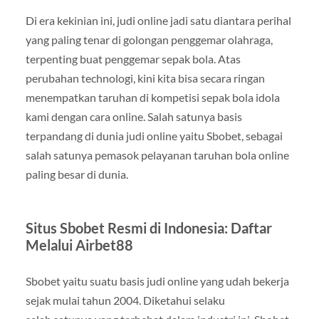
Di era kekinian ini, judi online jadi satu diantara perihal
yang paling tenar di golongan penggemar olahraga,
terpenting buat penggemar sepak bola. Atas
perubahan technologi, kini kita bisa secara ringan
menempatkan taruhan di kompetisi sepak bola idola
kami dengan cara online. Salah satunya basis
terpandang di dunia judi online yaitu Sbobet, sebagai
salah satunya pemasok pelayanan taruhan bola online
paling besar di dunia.
Situs Sbobet Resmi di Indonesia: Daftar
Melalui Airbet88
Sbobet yaitu suatu basis judi online yang udah bekerja
sejak mulai tahun 2004. Diketahui selaku