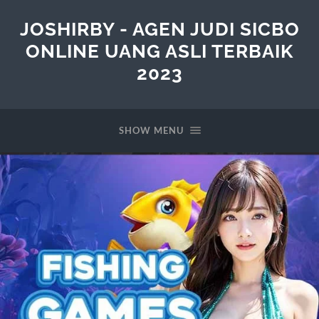
JOSHIRBY - AGEN JUDI SICBO
ONLINE UANG ASLI TERBAIK
2023
SHOW MENU